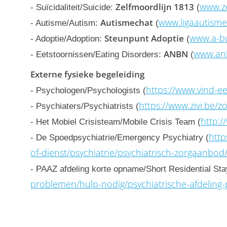
www.z
Zelfmoordlijn 1813
- Suïcidaliteit/Suicide:
(
www.ligaautism
Autismechat
- Autisme/Autism:
(
www.a-b
Steunpunt Adoptie
- Adoptie/Adoption:
(
www.an
ANBN
- Eetstoornissen/Eating Disorders:
(
Externe fysieke begeleiding
https://www.vind-e
- Psychologen/Psychologists (
https://www.zivi.be/z
- Psychiaters/Psychiatrists (
http:
- Het Mobiel Crisisteam/Mobile Crisis Team (
http
- De Spoedpsychiatrie/Emergency Psychiatry (
of-dienst/psychiatrie/psychiatrisch-zorgaanbod
- PAAZ afdeling korte opname/Short Residential Sta
problemen/hulp-nodig/psychiatrische-afdeling