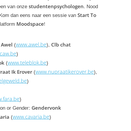
studentenpsychologen
 een van onze
. Nood
Start To
 Kom dan eens naar een sessie van
Moodspace
platform
!
www.awel.be
Awel
Clb chat
:
(
),
caw.be
)
www.teleblok.be
ok
(
)
www.nupraatikerover.be
raat Ik Erover
(
),
lgeweld.be
)
.fara.be
)
Gendervonk
ion or Gender:
www.cavaria.be
aria
(
)