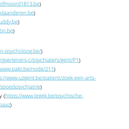
elfmoord1813.be
)
evlaanderen.be
)
uddy.be
)
bn.be
)
en-psycholoog.be/
)
orgverleners-c/psychiaters/gent/P1
)
//www.pakt.be/node/211
)
s://www.uzgent.be/patient/zoek-een-arts-
/spoedpsychiatrie
)
https://www.tegek.be/psychische-
y (
-paaz
)