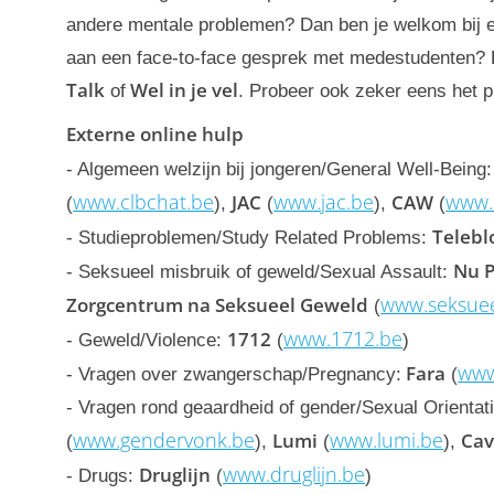
andere mentale problemen? Dan ben je welkom bij
aan een face-to-face gesprek met medestudenten?
Talk
Wel in je vel
of
. Probeer ook zeker eens het 
Externe online hulp
- Algemeen welzijn bij jongeren/General Well-Being
www.clbchat.be
www.jac.be
www.
JAC
CAW
(
),
(
),
(
Telebl
- Studieproblemen/Study Related Problems:
Nu P
- Seksueel misbruik of geweld/Sexual Assault:
www.seksuee
Zorgcentrum na Seksueel Geweld
(
www.1712.be
1712
- Geweld/Violence:
(
)
www
Fara
- Vragen over zwangerschap/Pregnancy:
(
- Vragen rond geaardheid of gender/Sexual Orientat
www.gendervonk.be
www.lumi.be
Lumi
Cav
(
),
(
),
www.druglijn.be
Druglijn
- Drugs:
(
)